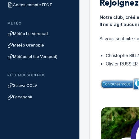
Rejoignez
Accès compte FFCT
Notre club, créé 
MÉTÉO
Il ne s'agit aucun
Météo Le Versoud
Si vous souhaitez a
Météo Grenoble
Christophe BILLA
Météociel (Le Versoud)
Olivier RUSSIER
RÉSEAUX SOCIAUX
Strava CCLV
Facebook