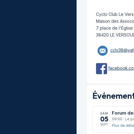
Cyclo Club Le Ver
Maison des Associa
7 place de l'Église
38420 LE VERSOU
cclv38@yah
facebook.co
Événements
Forum de
SAM
05
09:00 · Le p
SEPT
Plus de déta