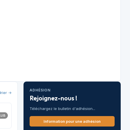
ADHÉSION
drier →
Rejoignez-nous !
Téléchargez le bulletin d'adhésion...
LUB
Information pour une adhésion