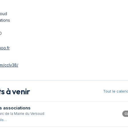
soud
tions
D
oo.fr
m/cclv38/
 à venir
Tout le calen
s associations
arc de la Mairie du Versoud
C
ils…