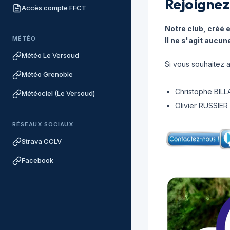
Rejoignez
Accès compte FFCT
Notre club, créé 
MÉTÉO
Il ne s'agit aucun
Météo Le Versoud
Si vous souhaitez a
Météo Grenoble
Christophe BILLA
Météociel (Le Versoud)
Olivier RUSSIER
RÉSEAUX SOCIAUX
Strava CCLV
Facebook