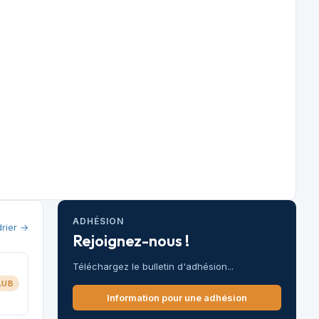
ADHÉSION
drier →
Rejoignez-nous !
Téléchargez le bulletin d'adhésion...
LUB
Information pour une adhésion