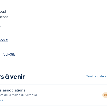
soud
tions
D
oo.fr
m/cclv38/
 à venir
Tout le calen
s associations
arc de la Mairie du Versoud
C
ils…