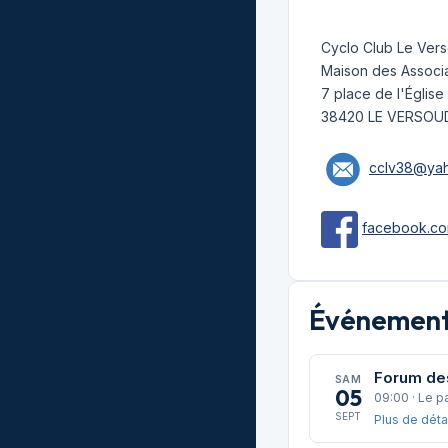
Cyclo Club Le Ver
Maison des Associa
7 place de l'Église
38420 LE VERSOU
cclv38@yah
facebook.co
Événements
Forum de
SAM
05
09:00 · Le p
SEPT
Plus de déta