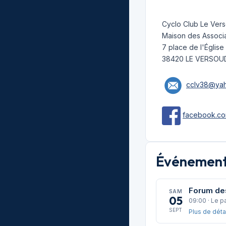
Cyclo Club Le Ver
Maison des Associa
7 place de l'Église
38420 LE VERSOU
cclv38@yah
facebook.co
Événements
Forum de
SAM
05
09:00 · Le p
SEPT
Plus de déta