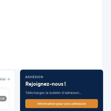
ADHÉSION
drier →
Rejoignez-nous !
Téléchargez le bulletin d'adhésion...
LUB
Information pour une adhésion