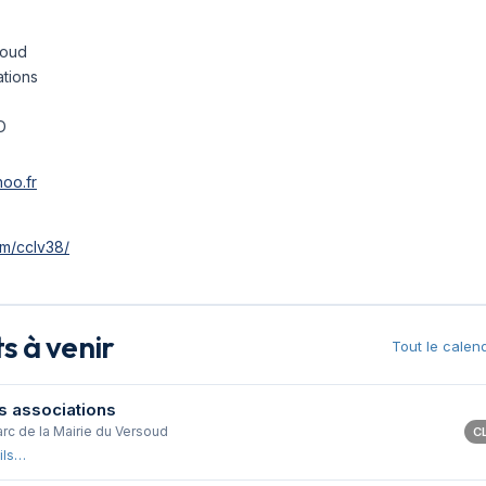
soud
tions
D
oo.fr
m/cclv38/
 à venir
Tout le calen
s associations
arc de la Mairie du Versoud
C
ils…