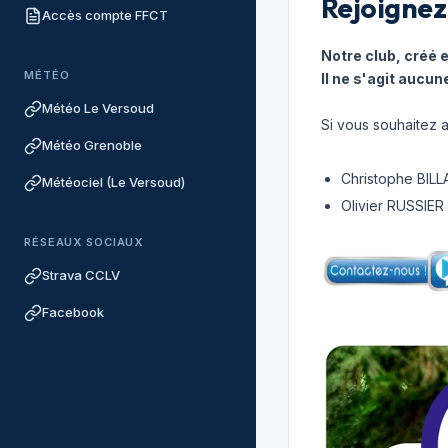
Rejoignez
Accès compte FFCT
Notre club, créé 
MÉTÉO
Il ne s'agit aucun
Météo Le Versoud
Si vous souhaitez a
Météo Grenoble
Christophe BILLA
Météociel (Le Versoud)
Olivier RUSSIER
RÉSEAUX SOCIAUX
Strava CCLV
Facebook