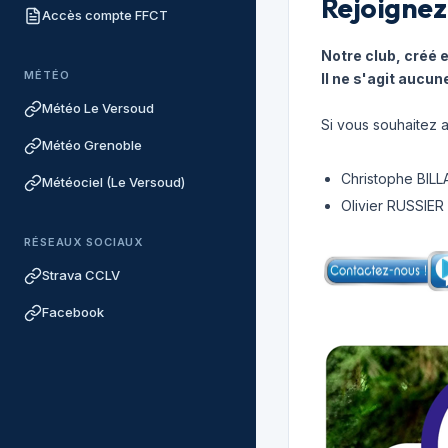
Rejoignez
Accès compte FFCT
Notre club, créé 
MÉTÉO
Il ne s'agit aucun
Météo Le Versoud
Si vous souhaitez a
Météo Grenoble
Christophe BILLA
Météociel (Le Versoud)
Olivier RUSSIER
RÉSEAUX SOCIAUX
Strava CCLV
Facebook