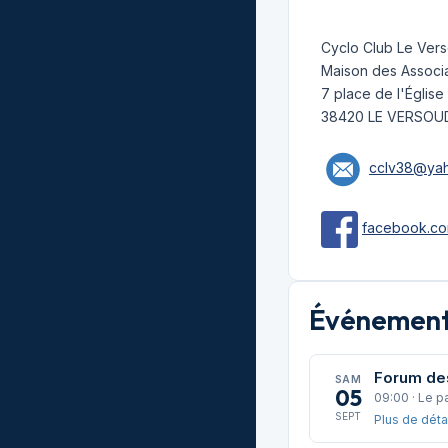
Cyclo Club Le Ver
Maison des Associa
7 place de l'Église
38420 LE VERSOU
cclv38@yah
facebook.co
Événements
Forum de
SAM
05
09:00 · Le p
SEPT
Plus de déta