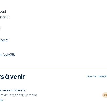
soud
tions
D
oo.fr
m/cclv38/
 à venir
Tout le calen
s associations
arc de la Mairie du Versoud
C
ils…